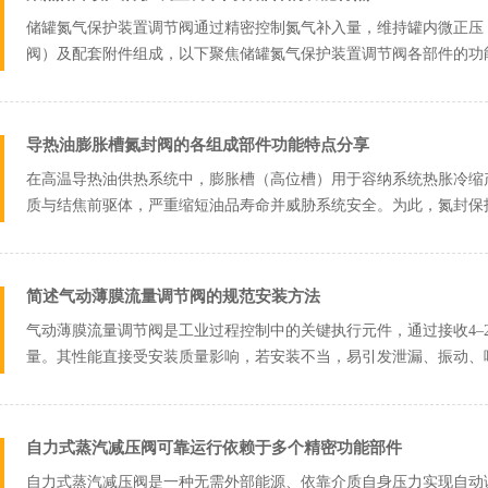
储罐氮气保护装置调节阀通过精密控制氮气补入量，维持罐内微正压
阀）及配套附件组成，以下聚焦储罐氮气保护装置调节阀各部件的功能
合金）：耐...
导热油膨胀槽氮封阀的各组成部件功能特点分享
在高温导热油供热系统中，膨胀槽（高位槽）用于容纳系统热胀冷缩
质与结焦前驱体，严重缩短油品寿命并威胁系统安全。为此，氮封保
功能的核心自...
简述气动薄膜流量调节阀的规范安装方法
气动薄膜流量调节阀是工业过程控制中的关键执行元件，通过接收4–
量。其性能直接受安装质量影响，若安装不当，易引发泄漏、振动、
方法，是...
自力式蒸汽减压阀可靠运行依赖于多个精密功能部件
自力式蒸汽减压阀是一种无需外部能源、依靠介质自身压力实现自动