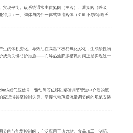
，实现平衡。该系统通常由供氮阀（主阀）、泄氮阀（呼吸
特点：一、阀体与内件一体式铸造阀体（316L不锈钢/哈氏
产生的体积变化。导热油在高温下极易氧化劣化，生成酸性物
护成为关键防护措施——而导热油膨胀槽氮封阀正是实现这一
20mA或气压信号，驱动阀芯位移以精确调节管道中介质的流
响应迟滞甚至控制失灵。掌握气动薄膜流量调节阀的规范安装
调节的节能型控制阀，广泛应用于热力站、食品加工、制药、