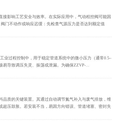
直接影响工艺安全与效率。在实际应用中，气动程控阀可能因
、阀门不动作或响应迟缓：先检查气源压力是否达到额定值
气及工业过程控制中，用于稳定管道系统中的微小压力（通常0.5–
易导致调压失灵、振荡或泄漏。为确保ZZVP-...
料品质的关键装置。其通过自动调节氮气补入与废气排放，维
或超压鼓胀。若安装不当，易因方向错误、管道堵塞、密封失