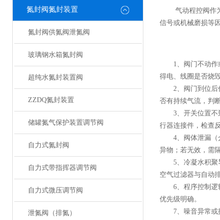
氮封阀氮封装置
气动程控阀作为自
信号或机械磨损等
氮封阀供氮阀泄氮阀
玻璃钢水箱氮封阀
1、阀门不动作或响
得电、线圈是否烧毁
超纯水氮封装置阀
2、阀门到位后仍
ZZDQ氮封装置
否有持续气流，判
3、开关位置不到
储罐氮气保护装置调节阀
行器连接件，检查
4、阀体泄漏（介
自力式氮封阀
异物；若无效，需
5、冷凝水积聚导
自力式带指挥器调节阀
空气过滤器与自动
6、程序控制逻辑
自力式微压调节阀
优先级明确。
7、噪音异常或振
泄氮阀（排氮）