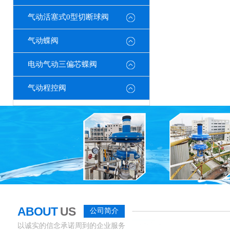
气动活塞式0型切断球阀
气动蝶阀
电动气动三偏芯蝶阀
气动程控阀
ABOUT
US
公司简介
以诚实的信念承诺周到的企业服务