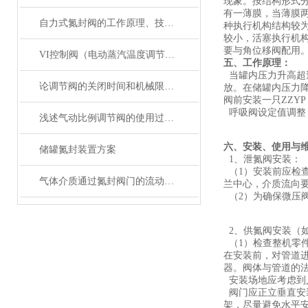
现象。按结构形式
有一薄膜，当薄膜
自力式氮封阀的工作原理、技术特性及工业应用
种执行机构结构较
较小，活塞执行机
要与角位移阀配用
VI控制阀（电动蒸汽温度调节阀）高压差气体测试阀座泄漏量计算与分析
五、工作原理：
当罐内压力升高超过
论调节阀的关闭时间和机械限位的重要性
放。在储罐内压力降
阀前安装一只ZZY
呼吸阀设定值调整
浅述气动比例调节阀的使用过程中应注意的事项
六、安装、使用与
储罐氮封装置方案
1、泄氮阀安装：
（1）安装前应检
气体介质通过氮封阀门的流动特性分析
兰中心，介质流向
（2）为确保微压
2、供氮阀安装（
（1）检查整机零
在安装前，对管道
器。阀体与管道的
安装场地应考虑到
阀门应正立垂直安
架，尽量避免水平