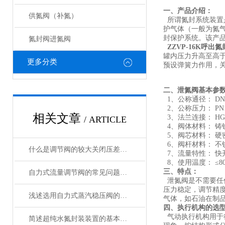
一、产品介绍：
供氮阀（补氮）
所谓氮封系统装置是
护气体（一般为氮
封保护系统。该产
氮封阀进氮阀
ZZVP-16K
呼出氮
罐内压力升高至高
更多分类
预设弹簧力作用，
二、泄氮阀基本参
1、公称通径： DN25
2、公称压力： PN1.6
相关文章
3、法兰连接： HG/T205
/ ARTICLE
4、阀体材料： 铸铁（H
5、阀芯材料： 硬密封
6、阀杆材料： 不锈钢（1
什么是调节阀的较大关闭压差、切断阀的较大切断压差
7、流量特性： 快
8、使用温度： ≤8
三、特点：
自力式流量调节阀的常见问题相应解决方法介绍
泄氮阀是不需要任
压力稳定，调节精
浅述选用自力式蒸汽稳压阀的五大原则
气体，如石油在制
四、执行机构的选
气动执行机构用于
简述超纯水氮封装装置的基本操作方法