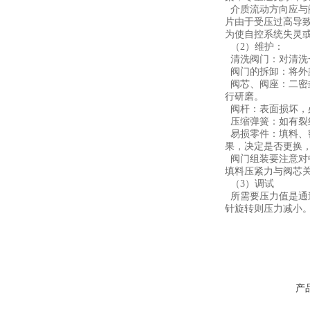
介质流动方向应与
片由于受压过高导致
为使自控系统失灵
（2）维护：
清洗阀门：对清洗
阀门的拆卸：将外
阀芯、阀座：二密
行研磨。
阀杆：表面损坏，
压缩弹簧：如有裂
易损零件：填料、
果，决定是否更换，
阀门组装要注意对
填料压紧力与阀芯
（3）调试
所需要压力值是通
针旋转则压力减小
产