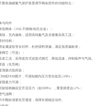
下聚焦
储罐氮气保护装置调节阀
各部件的功能特点：
与内件
阀体（316L不锈钢/哈氏合金）：
，无内漏角，适用高纯氮气及含微量杂质工况；
封结构：
属波纹管全封闭，杜绝填料泄漏，满足低泄漏标准；
阀芯（可选）：
工况，采用迷宫式或笼式阀芯，降低流速，抑制噪声与气蚀。
器（先导阀）
薄膜式指挥器：
M或FKM膜片，可感知罐内压力变化低至±10Pa；
预紧力可调：
钮精确设定开启压力（如500Pa），重复精度达±1%；
气滤网：
中颗粒堵塞先导通道，保障长期稳定动作。
机构