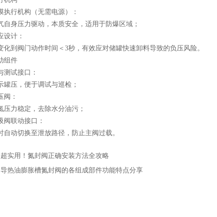
执行机构（无需电源）：
身压力驱动，本质安全，适用于防爆区域；
设计：
到阀门动作时间＜3秒，有效应对储罐快速卸料导致的负压风险。
组件
测试接口：
罐压，便于调试与巡检；
阀：
压力稳定，去除水分油污；
阀联动接口：
自动切换至泄放路径，防止主阀过载。
：
超实用！氮封阀正确安装方法全攻略
：
导热油膨胀槽氮封阀的各组成部件功能特点分享