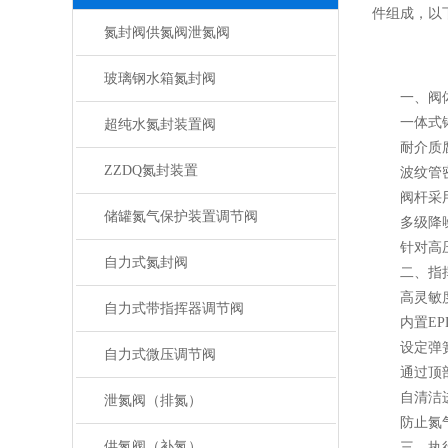
件组成，以
氮封阀供氮阀泄氮阀
玻璃钢水箱氮封阀
一、阀体
一体式铸造
超纯水氮封装置阀
耐介质腐蚀
ZZDQ氮封装置
波纹管密
阀杆采用金
储罐氮气保护装置调节阀
多级降噪
针对高压差
自力式氮封阀
二、指挥
高灵敏度
自力式带指挥器调节阀
内置EPD
设定弹簧
自力式微压调节阀
通过顶部旋
自清洁进
泄氮阀（排氮）
防止氮气
供氮阀（补氮）
三、执行