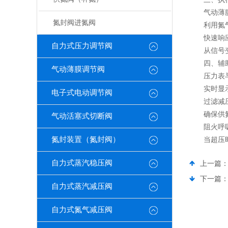
气动薄膜
氮封阀进氮阀
利用氮气自
快速响应
自力式压力调节阀
从信号变化
四、辅助
气动薄膜调节阀
压力表与
实时显示
电子式电动调节阀
过滤减压
确保供氮
气动活塞式切断阀
阻火呼吸
氮封装置（氮封阀）
当超压时
自力式蒸汽稳压阀
上一篇
下一篇
自力式蒸汽减压阀
自力式氮气减压阀