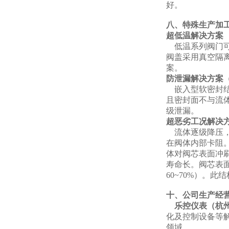
好。
八、特殊生产加
超低温解决方案
低温系列阀门可
阀盖采用真空隔
案。
防泄漏解决方案
嵌入型软密封结
且密封面不与流
级泄漏。
超恶劣工况解决
流体逐级降压，
在阀体内部卡阻
体对阀芯表面冲刷
寿命长。阀芯表
60~70%）。
十、公司生产经
乐控仪表（杭州
化及控制设备等
领域。