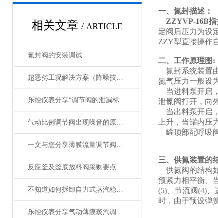
一、氮封描述：
ZZYVP-16B
指
相关文章
/ ARTICLE
定阀后压力为设
ZZY型直接操
氮封阀的安装调试
二、工作原理图:
氮封系统装置由
超恶劣工况解决方案（降噪技术）
氮气压力一般设为
当进料泵开启，
乐控仪表分享“调节阀的泄漏标准”
泄氮阀打开，向
当出料泵开启，
上升，当罐内压
气动比例调节阀出现噪音的原因及解决方法分享
罐顶部配呼吸阀
一文与您分享薄膜流量调节阀的正确安装步骤
三、供氮装置的
反应釜及釜底放料阀采购要点
供氮阀的结构如图
预紧力相平衡。
不知道如何拆卸自力式蒸汽稳压阀？进来看
(5)、节流阀(
时，由于预设弹簧
乐控仪表分享气动薄膜蒸汽调节阀常规工况的解决方案