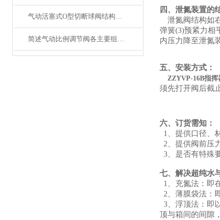
四、泄氮装置的
气动活塞式O型切断球阀结构特点分析
泄氮阀结构如右
弹簧(3)预紧力
简述气动比例调节阀各主要组成部分的功能特点
内压力降至泄氮
五、安装方式：
ZZYVP-16B
指挥
须先打开阀后截
六、订货需知：
1、提供口径、
2、提供阀前压
3、是否有特殊
七、解决超纯水
1、充氮法：即
2、薄膜袋法：
3、浮顶法：即
顶与箱间的间隙