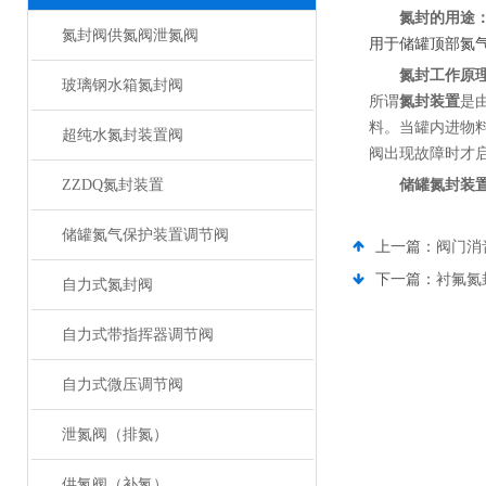
氮封的用途
氮封阀供氮阀泄氮阀
用于储罐顶部氮
氮封工作原
玻璃钢水箱氮封阀
所谓
氮封装置
是
料。当罐内进物
超纯水氮封装置阀
阀出现故障时才
ZZDQ氮封装置
储罐氮封装
储罐氮气保护装置调节阀
上一篇：
阀门消
下一篇：
衬氟氮
自力式氮封阀
自力式带指挥器调节阀
自力式微压调节阀
泄氮阀（排氮）
供氮阀（补氮）