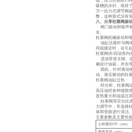
低，压力控制在±50
吸槽的水封，保持了
万一自力式调节阀故
弊，这种形式没有
八、分享
柱塞阀振
阀门振动和噪声相
全。
柱塞阀机械振动和
油缸活塞杆与阀体
同或接近时，会引
柱塞阀供/回油管内
进油管道太细、进
确设计油箱，并合
因此，针对液动执
动。液压驱动的柱
柱塞阀油缸过热：
经分析，柱塞阀油
高压油经各种缝隙
发热量大和油温过
柱寒阀等百分比调
力调节中，常选择
体和管路进行清洁
主要参数及
公称通径
DN
（
mm
）
阀座直径（
mm
）