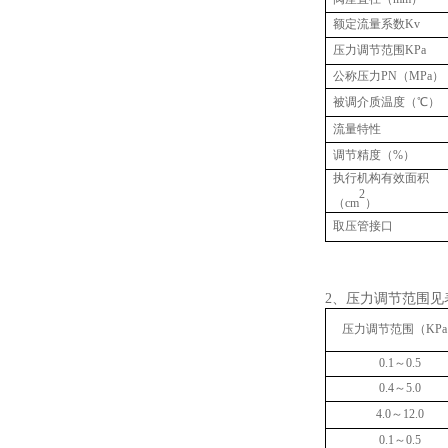
额定流量系数
Kv
压力调节范围
KPa
公称压力
PN
（
M
P
a
）
被调介质温度（℃）
流量特性
调节精度（
%
）
执行机构有效面积
2
（
cm
）
取压管接口
2
、压力调
压力调节范围（
KPa
0.
1
～
0.5
0.4
～
5.0
4.0
～
12.0
0.
1
～
0.5