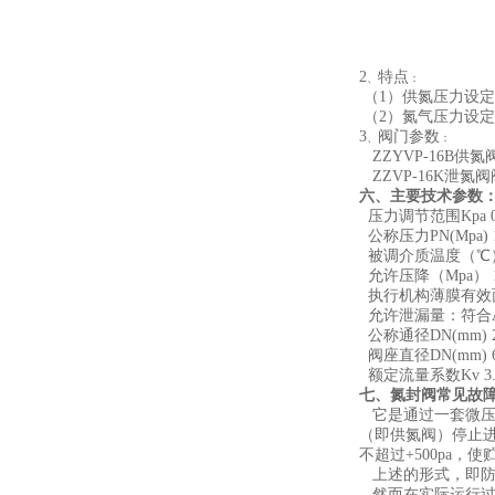
2
特点
、
：
（1）
供氮压力设定
（2）
氮气压力设定
3
阀门参数
、
：
ZZYVP-16B
供氮
ZZVP-16K
泄氮阀
六、主要技术参数
压力调节范围Kpa 0.5～
公称压力PN(Mpa) 1.
被调介质温度（℃）8
允许压降（Mpa） 1.6 1
执行机构薄膜有效面积（
允许泄漏量：符合ANSI
公称通径DN(mm) 20 2
阀座直径DN(mm) 6 15 2
额定流量系数Kv 3.2 5 8
七、氮封阀常见故
它是通过一套微压氮
（即供氮阀）停止
不超过+500pa
上述的形式，即防
然而在实际运行过