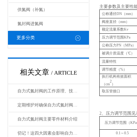
主要参数及主要性
供氮阀（补氮）
公称通径
DN
（
mm
）
阀座直径（
mm
）
氮封阀进氮阀
额定流量系数
Kv
更多分类
压力调节范围
KPa
公称压力
PN
（
M
P
a
）
被调介质温度（℃）
流量特性
调节精度（
%
）
相关文章
/ ARTICLE
执行机构有效面积
2
（
cm
）
自力式氮封阀的工作原理、技术特性及工业应用
取压管接口
定期维护对确保自力式氮封阀的安全性和稳定性至关重要
2
、压力调节范
自力式氮封阀主要零件材料介绍
压力调节范围（
KPa
切记！这四大因素会影响自力式氮封阀的密封性
0.
1
～
0.5