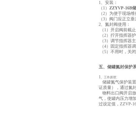
1、安装：
（1）
ZZYVP-16
（2）为便于现场
（3）阀门应正立垂
2、氮封阀使用：
（1）开启阀前截止
（2）拧开指挥器
（3）调节指挥器
（4）固定指挥器
（5）不用时，关
五、
储罐氮封保护
1
:
、工作原理
储罐氮气保护装置
证质量），通过氮
物料出口阀开启放
气，使罐内压力增加
过设定值，ZZVP
-1