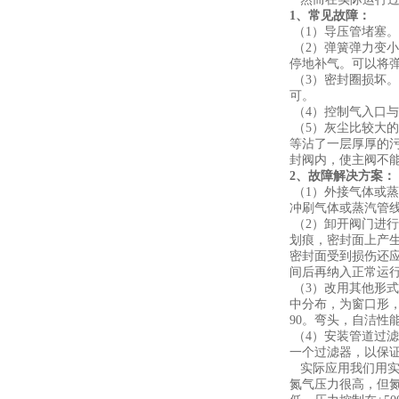
1、常见故障：
（1）导压管堵塞
（2）弹簧弹力变
停地补气。可以将
（3）密封圈损坏
可。
（4）控制气入口
（5）灰尘比较大
等沾了一层厚厚的
封阀内，使主阀不
2、故障解决方案：
（1）外接气体或
冲刷气体或蒸汽管
（2）卸开阀门进
划痕，密封面上产
密封面受到损伤还
间后再纳入正常运
（3）改用其他形
中分布，为窗口形，
90。弯头，自洁性
（4）安装管道过
一个过滤器，以保
实际应用我们用实
氮气压力很高，但