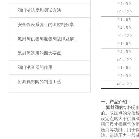
0.4
～
5.0
阀门清洁度和测试方法
4.0
～
12.0
0.
1
～
0.5
安全仪表系统sis的sil控制分享
0.4
～
5.0
4.0
～
12.0
氮封阀供氮阀泄氮阀故障及解决方案
0.
1
～
0.5
0.4
～
5.0
氮封阀选用的四大要点
4.0
～
12.0
阀门消音器的作用
0.
1
～
0.5
0.4
～
5.0
衬氟氮封阀的制造工艺
4.0
～
12.0
一、产品介绍：
氮封阀
的结构分
的。取压点的介质
设定点略大于供氮
阀门尺寸根据气体
压力等功能，用于
罐。进罐压力一般减