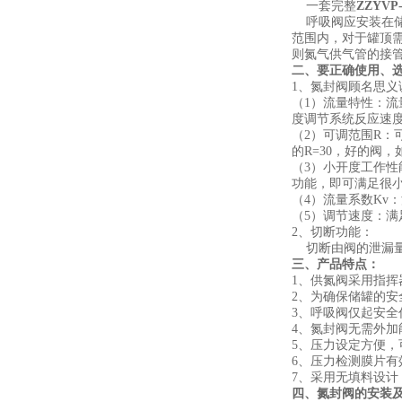
一套完整
ZZYVP-
呼吸阀应安装在储
范围内，对于罐顶
则氮气供气管的接管
二、要正确使用、
1、氮封阀顾名思
（1）流量特性：
度调节系统反应速
（2）可调范围R：
的R=30，好的阀，
（3）小开度工作
功能，即可满足很
（4）流量系数Kv
（5）调节速度：
2、切断功能：
切断由阀的泄漏量指
三、产品特点：
1、供氮阀采用指挥
2、为确保储罐的安
3、呼吸阀仅起安
4、氮封阀无需外
5、压力设定方便
6、压力检测膜片
7、采用无填料设
四、氮封阀的安装