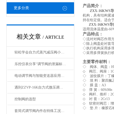
产品简介：
更多分类
ZXX-16KWS
导
机构，具有结构紧
持在给定值。适合
ZXX-16KWS
导
适用流体温度由-6
产品特点：
相关文章
/ ARTICLE
◇流对对阀芯作用
◇除上阀盖处衬套
◇执行机构采用多弹
轻松学会自力式蒸汽减压阀小故障的解决方法
◇采用多弹簧执行
主要零件材料：
乐控仪表分享“调节阀的泄漏标准”
◇ 阀体、阀盖：HT200
◇ 阀芯、阀座：1Cr
电动调节阀与智能变送器应用的关系。
◇ 波纹膜片：丁
◇ 填 料：聚四氟
◇ 膜 盖：A3
遇到ZZVP-16K自力式微压调节阀故障别慌！对应解决方法大放送！
◇ 弹 簧：60SiMn
◇ 阀杆、推杆：2Cr13
◇ 衬 套：2Cr13
控制阀的选型
◇ 软密封阀芯：
◇ 垫 片：橡胶石棉板
套筒式调节阀内件在特殊工况的应用