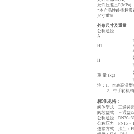
允许压差△P(MPa)
*本产品性能指标贯彻G
尺寸重量
外形尺寸及重量
公称通径
A
H1
H
重 量 (kg)
注：1、本表高温型
2、带手轮机构高度应增
标准规格：
阀体型式：三通铸
阀芯型式：三通型
公称通径：DN20~300
公称压力：PN16 ~ 100
连接方式：法兰：FF