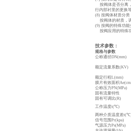
按阀体是否分离，
行内部衬里的更换
(8) 按阀体材质分类
按阀体的材质，调
(9) 按阀的特殊功
按阀应用的特殊功
技术参数：
规格与参数
公称通径DN(mm)
额定流量系数(KV)
额定行程L(mm)
膜片有效面积Ae(cm
公称压力PN(MPa)
固有流量特性
固有可调比(R)
工作温度t(℃)
两种介质温度差t(℃
信号范围Pr(kpa)
气源压力Ps(MPa)
允许泄漏量(l/h)