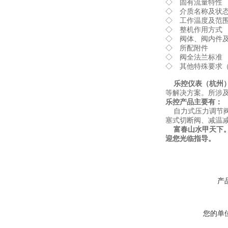
◇ 固有流量特性
◇ 介质名称及状
◇ 工作温度及范
◇ 整机作用方式
◇ 阀体、阀内件
◇ 所配附件
◇ 阀全法兰标准
◇ 其他特殊要求
乐控仪表（杭州）
等解决方案。所涉
乐控产品主要有：
自力式压力调节阀
塞式切断阀、减温
富春山水甲天下。
迎您光临指导。
产
您的单