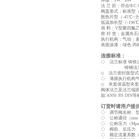
焊接：SW、BW
法 兰 距：符合IEC 6
阀盖形式：标准型（-
散热片型（-45℃~
低温加长型（-196℃
填 料：V型聚四氟
密 封 垫：金属夹
执行机构：气动：多
表面涂漆：绿色 丙
连接标准：
◇ 法兰标准 铸铁法兰按
铸钢法兰按GB911
◇ 法兰密封面型式:P
◇ 薄膜执行机构气信
◇ 夹套保温型夹套载
阀体法兰及法兰端面
如:ANSI JIS DIN
订货时请用户提
◇ 调节阀名称、
◇ 公称通径（mm
◇ 公称压力（Mp
◇ 阀前、后压力
◇ 额定流量系数（