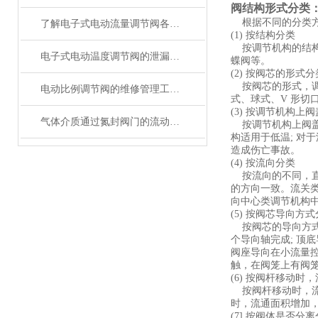
阀结构形式分类
根据不同的分类
了解电子式电动流量调节阀各组成部件的功能特点才能更好的使用它
(1) 按结构分类
按调节机构的结构
电子式电动温度调节阀的泄漏量计算与失效分析
蝶阀等。
(2) 按阀芯的形式分
按阀芯的形式，调
电动比例调节阀的维修管理工作方法
式、球式、V 形切
(3) 按调节机构上
气体介质通过氮封阀门的流动特性分析
按调节机构上阀盖
构适用于低温; 对
造成伤亡事故。
(4) 按流向分类
按流向的不同，直
的方向一致。流关
向中心类调节机构
(5) 按阀芯导向方
按阀芯的导向方式
个导向轴完成; 顶
阀座导向在小流量
触，在阀笼上有阀
(6) 按阀杆移动时
按阀杆移动时，流
时，流通面积增加
(7] 按阀体是否分