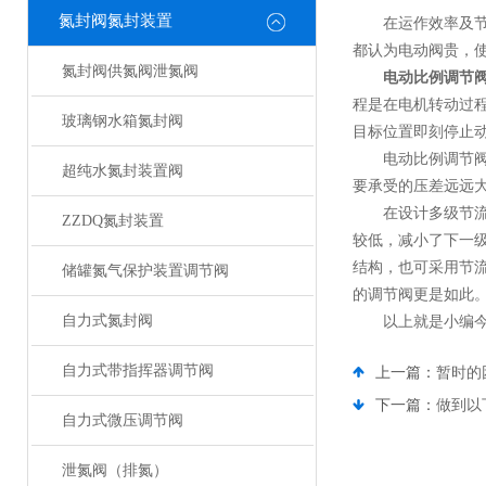
氮封阀氮封装置
在运作效率及节省
都认为电动阀贵，
氮封阀供氮阀泄氮阀
电动比例调节
程是在电机转动过
玻璃钢水箱氮封阀
目标位置即刻停止
电动比例调节阀应
超纯水氮封装置阀
要承受的压差远远
在设计多级节流电
ZZDQ氮封装置
较低，减小了下一
结构，也可采用节
储罐氮气保护装置调节阀
的调节阀更是如此
自力式氮封阀
以上就是小编今天
自力式带指挥器调节阀
上一篇：
暂时的
下一篇：
做到以
自力式微压调节阀
泄氮阀（排氮）