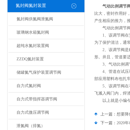
氮封阀氮封装置
气动比例调节
比大，密封作用好
氮封阀供氮阀泄氮阀
产生相应的推力，
气动比例调节阀的
玻璃钢水箱氮封阀
1、该调节阀在安
为了保护清洁，通
超纯水氮封装置阀
2、该调节阀是精
形。井且，管道要
ZZDQ氮封装置
3、气动比例调节
4、管道在试压和
储罐氮气保护装置调节阀
部应用塑料布包扎
自力式氮封阀
5、该调节阀在与
飞溅入阀门内，焊
自力式带指挥器调节阀
以上就是小编今天
自力式微压调节阀
上一篇：
想要降
下一篇：
2020
泄氮阀（排氮）