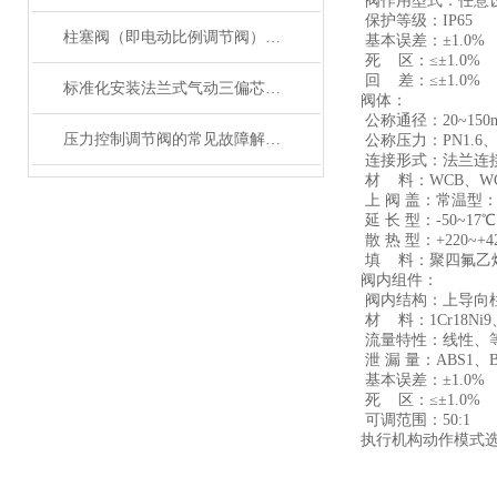
阀作用型式：任意设
保护等级：IP65
柱塞阀（即电动比例调节阀）的特性分析
基本误差：±1.0%
死 区：≤±1.0%
回 差：≤±1.0%
标准化安装法兰式气动三偏芯蝶阀是保障管路系统安全稳定运行的关键
阀体：
公称通径：20~150
压力控制调节阀的常见故障解决方法分享
公称压力：PN1.6、4
连接形式：法兰连
材 料：WCB、WC6、
上 阀 盖：常温型：-1
延 长 型：-50~17℃
散 热 型：+220~+4
填 料：聚四氟乙
阀内组件：
阀内结构：上导向柱
材 料：1Cr18Ni9、
流量特性：线性、
泄 漏 量：ABS1、
基本误差：±1.0%
死 区：≤±1.0%
可调范围：50:1
执行机构动作模式