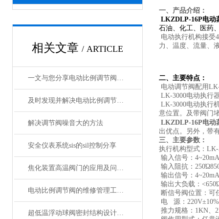
一、产品介绍：
LKZDLP-16P
电动
石油、化工、医药
电动执行机构接受4~
相关文章
力、温度、流量、
/ ARTICLE
一文与您分享电动比例调节阀的基本维护保养方法
二、主要特点：
电动调节阀配用LK
LK-3000电动
及时发现并解决电动比例调节阀故障才能确保生产过程的安全和稳定
LK-3000电动
意位置。及带阀门
LKZDLP-16P
电动
解决调节阀噪音大的方法
出优点。另外，带
三、主要参数：
安全仪表系统sis的sil控制分享
执行机构型式：LK-
输入信号：4~20mA/4~
输入阻抗：250Ώ850
焦化装置高温阀门的应用及问题处理方法
输出信号：4~20mA
输出大负载：<650
电动比例调节阀的维修管理工作方法
断信号阀位置：可任意
电 源：220V±10%/
推力规格：1KN、2K
超低温浮动球阀密封结构设计分享