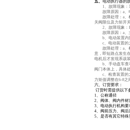
五、
电动执行器的
1、故障现象：装
故障原因：a、电源
故障处理：a、检
关阀限位及力矩开关
2、故障现象：DC
故障原因：a、主
b、电动装置内部
c、电动装置的力
故障处理：a、检
意，即短路点发生
电机后才发现系该
b、手动盘车查看
阀门本体上，具体
c、检查装置的力
力矩值调整在6-8
六、订货要求：
订货时需提供以下
1、公称通径
2、阀体、阀内件材
3、电动执行机构要
4、阀前压力、阀
5、是否有其它特殊