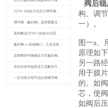
自力式减压阀出现故障时可通过这些方法解决
阀后稳压
ZZYP-16B自力式压力调节阀的选型手册
构、调
一）。
调节阀（氮封阀）选用需要注意什么？
及时解决ZZYP-16B自力式压力调节阀故障是保障高效运行的关键
图一a、
氮封阀 vs 其他阀门：工业流体控制的功能分化与适配
原理如
定期维护对确保自力式氮封阀的安全性和稳定性至关重要
另一路
乐控仪表对超恶劣工况解决方案（串级式阀芯技术）分析及解决方案
用于膜
一文为您介绍气动比例调节阀的功能特点
的。如
芯，使
如阀后