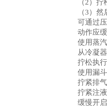
（2）拧
（
3
）然
可通过
动作应
使用蒸
从冷凝
拧松执
使用漏
拧紧排
拧紧注
缓慢开