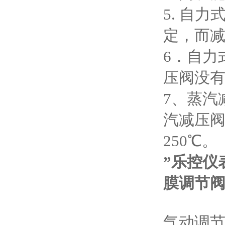
5. 自
定，而
6．自力
压阀没
7、蒸汽
汽减压阀
250℃。
”乐控仪
膜调节阀
气动调