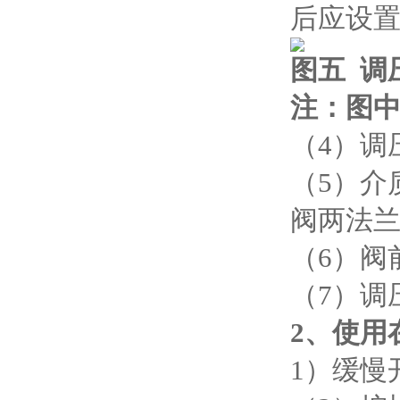
后应设
图五
调
注：图
（4）调
（5）介
阀两法
（6）阀
（7）调
2
、使用
1）缓慢