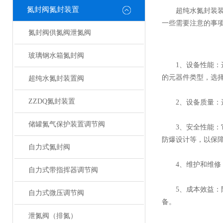
氮封阀氮封装置
超纯水氮封装装置
一些需要注意的事
氮封阀供氮阀泄氮阀
玻璃钢水箱氮封阀
1、设备性能：选
的元器件类型，选
超纯水氮封装置阀
ZZDQ氮封装置
2、设备质量：选
储罐氮气保护装置调节阀
3、安全性能：它
防爆设计等，以保
自力式氮封阀
4、维护和维修：
自力式带指挥器调节阀
5、成本效益：除
自力式微压调节阀
备。
泄氮阀（排氮）