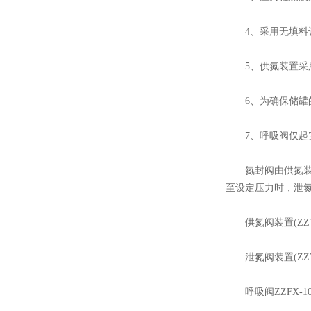
4、采用无填料设
5、供氮装置采用指
6、为确保储罐的
7、呼吸阀仅起安
氮封阀由供氮装置(
至设定压力时，泄
供氮阀装置(ZZY
泄氮阀装置(ZZV
呼吸阀ZZFX-10