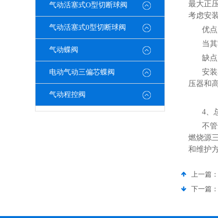
最大正压
气动活塞式O型切断球阀
考虑安
气动活塞式0型切断球阀
优点
当其
气动蝶阀
缺点
安装
电动气动三偏芯蝶阀
压器和
气动程控阀
4、
不管
燃烧源
和维护
上一篇
下一篇