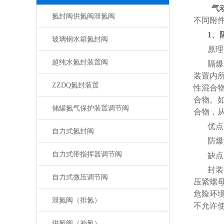
气
氮封阀供氮阀泄氮阀
不同附
1、
玻璃钢水箱氮封阀
原理
超纯水氮封装置阀
隔爆
装置内
ZZDQ氮封装置
性混合
合物。
储罐氮气保护装置调节阀
合物，
优点
自力式氮封阀
防爆
自力式带指挥器调节阀
缺点
封装
自力式微压调节阀
压紧螺
危险环
泄氮阀（排氮）
不允许
供氮阀（补氮）