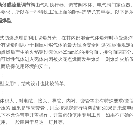
动薄膜流量调节阀
由气动执行器、调节阀本体、电气阀门定位器
件要求，所以在一些特殊工况上面的附件选型尤其重要。以下是
隔爆型
：
式防爆原理是利用隔爆外壳，在其内部混合气体爆炸时承受爆炸
所有隔爆间隙小于相应可燃气体的最大试验安全间隙(在标准规定
物点燃后产生的火焰穿过壳体外25mm长的接合面，接合面两部
如可燃性气体进入壳体内因被火花点燃而发生爆炸，则爆炸火焰
从而确保使用环境的安全。
：
型应用*，结构设计也比较简单。
：
体积大，对电缆、接头、导管、内衬、套管等都有特殊要求(套
母压紧;如果是钢管套管，则应按规定进行填料密封;如果是未装电
境下不允许带电开盖操作，开盖必须使用专用工具，如果不正确的
使用。一般应用于马达，灯具等。