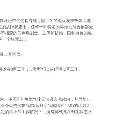
性环境中的连接导线可能产生的电火花或热效应能
定
的故障状态下，任何一种特
定
的爆炸性混合物都无
小于相应的
低
点燃能量。主保护措施：限制电路的电
许一个故障点)。
带上开机盖。
以在0区工作，ib类型可以在1区和2区工作。
内，使周围的可燃气体无法进入壳体内，从而阻止
备外壳内保护气体(新鲜空气或惰性气体)的压力大
规定的在正常工作情况下，所有排气孔在封闭状态下