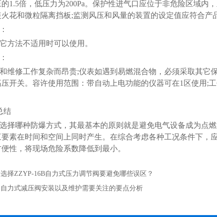
的1.5倍，
低
压力为200Pa。保护性进气口应位于非危险区域内
装火花和微粒隔离挡板;监测风压和风量的装置的设定值应符合产
：
它方法不适用时可以使用。
：
和维修工作复杂而昂贵;仪表如遇到易燃混合物，必须采取其它
高压开关。容许使用范围：带自动上电功能的仪器可在1区使用;
总结
选择哪种防爆方式，其最基本的原则就是避免电气设备成为点燃
三要素在时间和空间上同时产生。在综合考虑各种工况条件下，
方便性，将现场危险系数降低到最小。
：
选择ZZYP-16B自力式压力调节阀要避免哪些误区？
：
自力式减压阀安装以及维护需要关注的要点分析