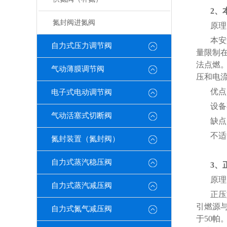
2、
氮封阀进氮阀
原理
本安
自力式压力调节阀
量限制在
法点燃
气动薄膜调节阀
压和电流
优点
电子式电动调节阀
设备
气动活塞式切断阀
缺点
不适
氮封装置（氮封阀）
自力式蒸汽稳压阀
3、
原理
自力式蒸汽减压阀
正压
引燃源
自力式氮气减压阀
于50