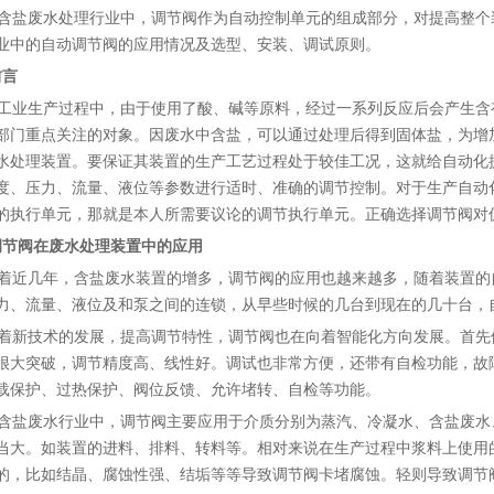
盐废水处理行业中，调节阀作为自动控制单元的组成部分，对提高整个
业中的自动调节阀的应用情况及选型、安装、调试原则。
前言
业生产过程中，由于使用了酸、碱等原料，经过一系列反应后会产生含
部门重点关注的对象。因废水中含盐，可以通过处理后得到固体盐，为增
水处理装置。要保证其装置的生产工艺过程处于较佳工况，这就给自动化
度、压力、流量、液位等参数进行适时、准确的调节控制。对于生产自动
的执行单元，那就是本人所需要议论的调节执行单元。正确选择调节阀对
调节阀在废水处理装置中的应用
近几年，含盐废水装置的增多，调节阀的应用也越来越多，随着装置的
力、流量、液位及和泵之间的连锁，从早些时候的几台到现在的几十台，
新技术的发展，提高调节特性，调节阀也在向着智能化方向发展。首先
很大突破，调节精度高、线性好。调试也非常方便，还带有自检功能，故
载保护、过热保护、阀位反馈、允许堵转、自检等功能。
盐废水行业中，调节阀主要应用于介质分别为蒸汽、冷凝水、含盐废水
当大。如装置的进料、排料、转料等。相对来说在生产过程中浆料上使用
的，比如结晶、腐蚀性强、结垢等等导致调节阀卡堵腐蚀。轻则导致调节