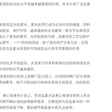
装置的自动化水平有越来越重要的作用。本文介绍了含盐废
有较高盐分的废水。废水处理已成为企业生存的难题，同时
加效益、保护环境，越来越多的企业建造一套合乎自身需求
提出了更高的要求。在控制系统方面，就要对其工艺过程中
化调节，一个*的控制系统，除了指令的产生单元外，还需
促进含盐废水装置的可靠稳定运行有非常重要的作用。
自动化水平的提高。从原来只对浆料和液位的控制到现在对
自动控制水平越来越高。
体现在执行机构上的阀门定位器上，比传统的阀门定位器相
障诊断等。电子式电动执行机构也有很大的提高，包括状态
、离心母液等介质上。而含盐废水及离心母液等浆料上所含
的调节阀出现的故障频率更高，主要是因为含盐废水的一些
阀调节精度下降、重则调节阀直接卡死无法使用。