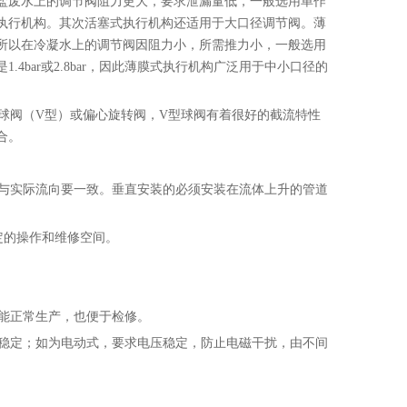
盐废水上的调节阀阻力更大，要求泄漏量低，一般选用单作
执行机构。其次活塞式执行机构还适用于大口径调节阀。薄
所以在冷凝水上的调节阀因阻力小，所需推力小，一般选用
bar或2.8bar，因此薄膜式执行机构广泛用于中小口径的
阀（V型）或偏心旋转阀，V型球阀有着很好的截流特性
合。
与实际流向要一致。垂直安装的必须安装在流体上升的管道
定的操作和维修空间。
能正常生产，也便于检修。
稳定；如为电动式，要求电压稳定，防止电磁干扰，由不间