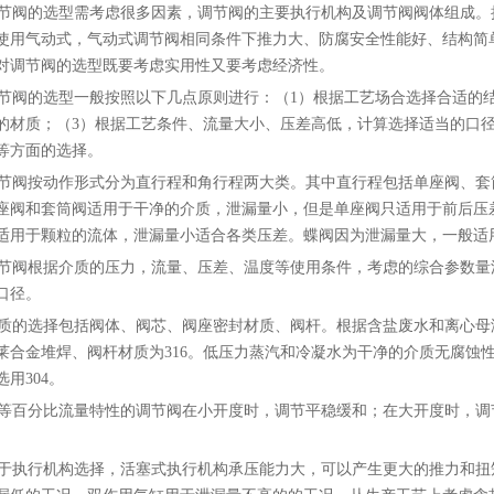
阀的选型需考虑很多因素，调节阀的主要执行机构及调节阀阀体组成。
使用气动式，气动式调节阀相同条件下推力大、防腐安全性能好、结构简
对调节阀的选型既要考虑实用性又要考虑经济性。
阀的选型一般按照以下几点原则进行：（1）根据工艺场合选择合适的结
的材质；（3）根据工艺条件、流量大小、压差高低，计算选择适当的口
等方面的选择。
阀按动作形式分为直行程和角行程两大类。其中直行程包括单座阀、套筒
座阀和套筒阀适用于干净的介质，泄漏量小，但是单座阀只适用于前后压
适用于颗粒的流体，泄漏量小适合各类压差。蝶阀因为泄漏量大，一般适
阀根据介质的压力，流量、压差、温度等使用条件，考虑的综合参数量流
口径。
的选择包括阀体、阀芯、阀座密封材质、阀杆。根据含盐废水和离心母液
莱合金堆焊、阀杆材质为316。低压力蒸汽和冷凝水为干净的介质无腐蚀性阀
用304。
百分比流量特性的调节阀在小开度时，调节平稳缓和；在大开度时，调
。
执行机构选择，活塞式执行机构承压能力大，可以产生更大的推力和扭