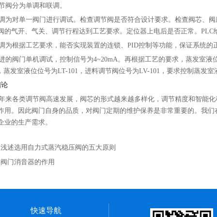
阀分为单调和联调。
为对单一阀门进行调试。检查调节阀是否符合设计要求。检查阀芯、阀
阀的气开、气关、调节行程达到工艺要求。定位器上电后是否正常。PLC
为根据工艺要求，能否实现装置的连锁、PID控制等功能，保证系统的
的阀门单机调试，控制信号为4~20mA。再根据工艺的要求，蒸发室液
统，蒸发室液位位号为LT-101，进料调节阀位号为LV-101，要求控制蒸
结论
来各类调节阀高速发展，阀芯的形式越来越多样化，调节精度和智能化
作用。因此阀门自身的品质，对阀门定期的维护保养是非常重要的。我们
企业的生产需求。
：
浅述选用自力式蒸汽稳压阀的五大原则
：
阀门消音器的作用
快速导航