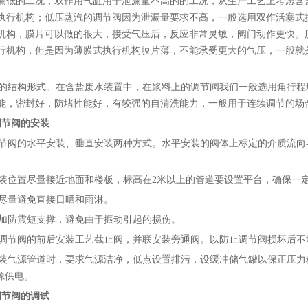
漏低的工况，双作用气缸用于泄漏量不高的的工况，从生产工艺上考虑含
执行机构；低压蒸汽的调节阀因为泄漏量要求不高，一般选用双作活塞式
机构，膜片可以做的很大，接受气压后，反应非常灵敏，阀门动作更快。
行机构，但是因为薄膜式执行机构膜片薄，不能承受更大的气压，一般就是1.4
结构形式。在含盐废水装置中，在浆料上的调节阀我们一般选用角行程球
能，密封好，防堵性能好，有较强的自清洗能力，一般用于连续调节的场
调节阀的安装
阀的水平安装、垂直安装两种方式。水平安装的阀体上标定的介质流向
位置尽量接近地面和楼板，标高在2米以上的管道要设置平台，确保一
量避免直接日晒和雨淋。
防震短支撑，避免由于振动引起的损伤。
节阀的前后安装工艺截止阀，并联安装旁通阀。以防止调节阀损坏后不
气源管道时，要求气源洁净，低点设置排污，设缓冲储气罐以保正压力
电源供电。
调节阀的调试