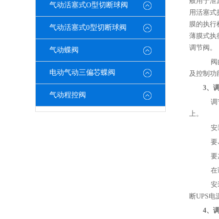
般用于泄
气动活塞式O型切断球阀
用活塞式
膜的执行
气动活塞式0型切断球阀
薄膜式执
调节阀。
气动蝶阀
阀的
电动气动三偏芯蝶阀
及控制功
3、
气动程控阀
调节
上。
安装
要尽
要加
在调
安装
断UPS
4、