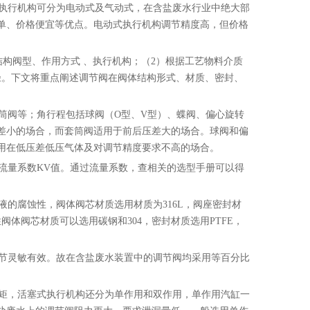
执行机构可分为电动式及气动式，在含盐废水行业中绝大部
单、价格便宜等优点。电动式执行机构调节精度高，但价格
构阀型、作用方式 、执行机构；（2）根据工艺物料介质
径。下文将重点阐述调节阀在阀体结构形式、材质、密封、
阀等；角行程包括球阀（O型、V型）、蝶阀、偏心旋转
差小的场合，而套筒阀适用于前后压差大的场合。球阀和偏
用在低压差低压气体及对调节精度要求不高的场合。
量系数KV值。通过流量系数，查相关的选型手册可以得
的腐蚀性，阀体阀芯材质选用材质为316L，阀座密封材
体阀芯材质可以选用碳钢和304，密封材质选用PTFE，
节灵敏有效。故在含盐废水装置中的调节阀均采用等百分比
矩，活塞式执行机构还分为单作用和双作用，单作用汽缸一