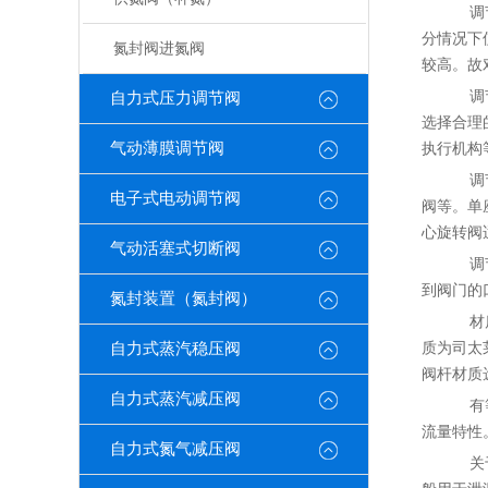
调节
分情况下
氮封阀进氮阀
较高。故
调节
自力式压力调节阀
选择合理
气动薄膜调节阀
执行机构
调节
电子式电动调节阀
阀等。单
心旋转阀
气动活塞式切断阀
调节
到阀门的
氮封装置（氮封阀）
材质
自力式蒸汽稳压阀
质为司太
阀杆材质选
自力式蒸汽减压阀
有等
流量特性
自力式氮气减压阀
关于