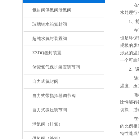
在含
氮封阀供氮阀泄氮阀
水处理行
1、
玻璃钢水箱氮封阀
在工
也是环保
超纯水氮封装置阀
规模的废
ZZDQ氮封装置
涉及的温
一个可靠
储罐氮气保护装置调节阀
2、
随着
自力式氮封阀
温度、压
随着
自力式带指挥器调节阀
比性能有
切换、过
自力式微压调节阀
在含
泄氮阀（排氮）
的比例相
特性造成
供氮阀（补氮）