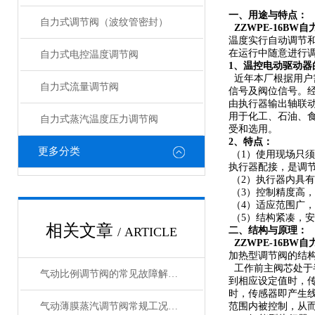
一、用途与特点：
自力式调节阀（波纹管密封）
ZZWPE-16BW
自
温度实行自动调节
在运行中随意进行
自力式电控温度调节阀
1、温控电动驱动器
近年本厂根据用户
自力式流量调节阀
信号及阀位信号。
由执行器输出轴联
用于化工、石油、
自力式蒸汽温度压力调节阀
受和选用。
2、特点：
更多分类
（1）使用现场只须
执行器配接，是调
（2）执行器内具有
（3）控制精度高
（4）适应范围广
（5）结构紧凑，
相关文章
/ ARTICLE
二、结构与原理：
ZZWPE-16B
加热型调节阀的结
工作前主阀芯处于
气动比例调节阀的常见故障解决方法介绍
到相应设定值时，
时，传感器即产生
气动薄膜蒸汽调节阀常规工况的解决方案
范围内被控制，从