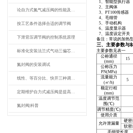
1、智能型执行器
2、主阀体
论自力式氮气减压阀的性能及正确安装方式
3、PT100传感器
4、毛细管
5、手动机构
按工艺条件选择合适的调节阀
6、温度显示器
7、温度设定开关
下泄背压调节阀的控制系统原理
备注：常说的加热
三、主要参数与
主要参数见表一
标准化安装法兰式气动三偏芯蝶阀是保障管路系统安全稳定运行的关键
公称通径
15
(mm)
氮封阀的安装调试
公称压力
PN(MPa)
流量能力
线性、等百分比、快开三种调节阀流量特性的区别
5
(㎡/h)
额定行程
定期维护自力式减压阀是提高系统稳定性的关键
(mm)
温度调节范
围(℃)
氮封阀|科普
调节精度(℃)
使用介质
硬密
允许泄漏量
软密
毛细管长度