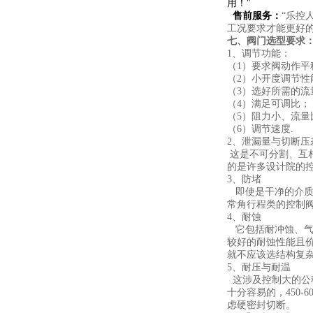
用！"
售前服务：
“乐控
工况要求才能更好
七、阀门选型要求
1、调节功能：
（1）要求阀动作平
（2）小开度调节性
（3）选好所需的流
（4）满足可调比；
（5）阻力小、流
（6）调节速度.
2、泄漏量与切断压
这是不可分割、互
的是许多设计院的
3、防堵
即使是干净的介质
常角行程类的控制
4、耐蚀
它包括耐冲蚀、气
较好的耐蚀性能且
就不应该选结构复
5、耐压与耐温
这涉及控制大的公
十分容易的，450
虑硬密封切断。