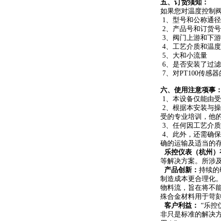
五、
订货须知：
如果您对温度控制
1、型号和公称通径
2、产品号和订货
3、阀门上游和下
4、工艺介质和温度
5、大和小流量
6、是否安装了过
7、对PT100传感
六、使用注意项事
1、本设备仅能由
2、根据本安装与
受的专业培训，他
3、任何因工艺介
4、此外，还需确
确的运输及适当的
乐控仪表（杭州）
等解决方案。所涉
产品创新：
持续的
制造成本更合理化
物料流，旨在将不
殊合金材料用于苛
客户利益：
“乐控
非只是标准的解决