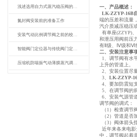
浅述选用自力式蒸汽稳压阀的五大原则
一、产品概述：
LK-ZZYP-16B
端的压差和流量
氮封阀安装前的准备工作
汽介质减压稳压
有单座(ZZYP
安装气动比例调节阀之前的校验工作*
和泄压用阀前压力调
有Ⅱ级、Ⅳ级和Ⅵ
智能阀门定位器与传统阀门定位器分析及应用
二、安装注意事
1、调节阀有水
压缩机防喘振气动薄膜蒸汽调节阀的执行机构附件配置及执行机构气路分析
上升的管道上。
2、安装位置尽
3、
LK-ZZYP-1
4、要加防震短
5、在调节阀的
6、安装气源管
调节阀的调式：
（1）检查调节
（2）管道是否
（3）阀体箭头
近年来各来电影
中，调节阀起着