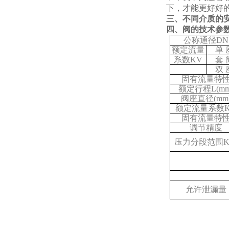
下，才能更好好
三、不同介质的
四、阀的技术参
公称通径DN
额定流量
单 
系数KV
套 
双 
固有流量特
额定行程L(mm
阀座直径(mm
额定流量系数K
固有流量特
调节精度
压力分段范围K
允许泄漏量