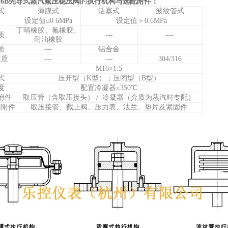
-16B先导式蒸汽减压稳压阀
的
执行机构与选配附件：
式
薄膜式
活塞式
波纹管式
设定值≤0.6MPa
设定值＞0.6MPa
丁晴橡胶、氟橡胶、
质
---
---
耐油橡胶
质
---
铝合金
材质
---
---
304/316
M16×1.5
式
压开型（K型）；压闭型（B型）
度
配置冷凝器≤350℃
附件
取压管（含取压接头） / 冷凝器（介质为蒸汽时专配）
门附件
取压接管、截止阀、压力表、法兰、垫片及紧固件