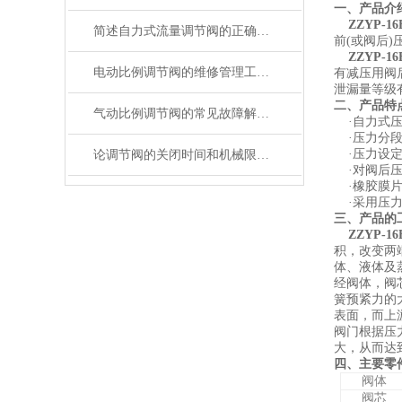
一、产品介
ZZYP-1
简述自力式流量调节阀的正确安装步骤
前(或阀后
ZZYP-1
电动比例调节阀的维修管理工作方法
有减压用阀后
泄漏量等级
二、产品特
气动比例调节阀的常见故障解决方法介绍
·自力式压
·压力分段
·压力设定
论调节阀的关闭时间和机械限位的重要性
·对阀后压
·橡胶膜片
·采用压力
三、产品的
ZZYP-1
积，改变两
体、液体及
经阀体，阀
簧预紧力的
表面，而上游
阀门根据压
大，从而达
四、主要零
阀体
阀芯