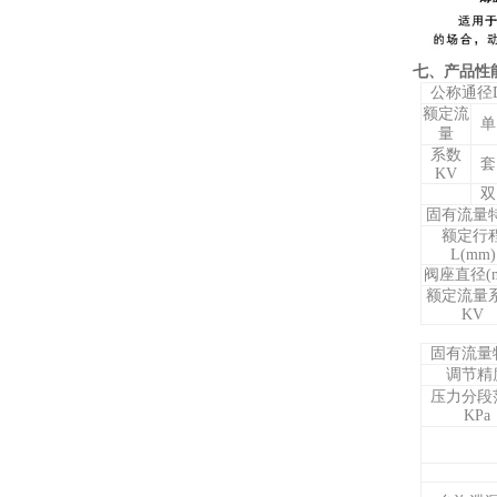
七、产品性
公称通径
额定流
单
量
系数
套
KV
双
固有流量
额定行
L(mm)
阀座直径(
额定流量
KV
固有流量
调节精
压力分段
KPa