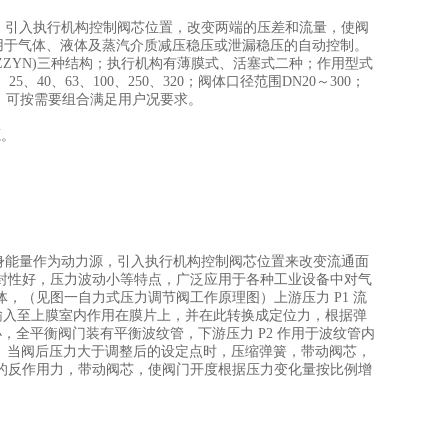
，引入执行机构控制阀芯位置，改变两端的压差和流量，使阀
用于气体、液体及蒸汽介质减压稳压或泄漏稳压的自动控制。
座(ZZYN)三种结构；执行机构有薄膜式、活塞式二种；作用型式
40、63、100、250、320；阀体口径范围DN20～300；
a。可按需要组合满足用户况要求。
源。
身能量作为动力源，引入执行机构控制阀芯位置来改变流通面
封性好，压力波动小等特点，广泛应用于各种工业设备中对气
，（见图一自力式压力调节阀工作原理图）上游压力 P1 流
管输入至上膜室内作用在膜片上，并在此转换成定位力，根据弹
，全平衡阀门装有平衡波纹管，下游压力 P2 作用于波纹管内
互平衡。当阀后压力大于调整后的设定点时，压缩弹簧，带动阀芯，
的反作用力，带动阀芯，使阀门开度根据压力变化量按比例增