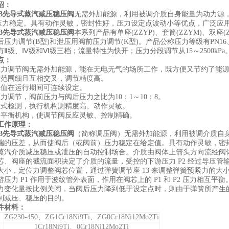
绍：
6B先导式蒸汽减压稳压阀
无需外加能源，利用被调介质自身能量为动力源
)压力稳定。具有动作灵敏，密封性好，压力设定点波动小等优点，广泛应
6B先导式蒸汽减压稳压阀
本系列产品有单座(ZZYP)、套筒(ZZYM)、双
压力调节(B型)和泄压用阀前压力调节(K型)。产品公称压力等级有PN16、25、
有Ⅱ级、Ⅳ级和Ⅵ级三档；流量特性为快开；压力分段调节从15～2500kP
点：
力调节阀无需外加能源，能在无电无气的场所工作，既方便又节约了能
范围细且互相交叉，调节精度高。
值在运行期间可连续设定。
力调节，阀前压力与阀后压力之比为10：1～10：8。
式检测，执行机构测精度高、动作灵敏。
平衡机构，使调节阀反应灵敏、控制精确。
工作原理：
6B先导式蒸汽减压稳压阀
（简称调压阀）无需外加能源，利用被调介质自
端的压差，从而使阀后（或阀前）压力稳定在给定值。具有动作灵敏，密
蒸汽介质减压稳压或泄压的自动控制场合。介质由阀体上箭头方向流经阀体
芯、阀座的截流面积决定了介质的流量，受控的下游压力 P2 经过导压
大小，定位力调整阀芯位置，通过弹簧调节座 13 来调整弹簧预紧力的大小
压力 P1 作用于波纹管外表面，作用在阀芯上的 P1 和 P2 压力相
力变化量按比例关闭，当阀后压力降到低于设定点时，则由于弹簧所产生
到减压、稳压的目的。
件材料：
ZG230-450、ZG1Cr18Ni9Ti、ZG0Cr18Ni12Mo2Ti
1Cr18Ni9Ti、0Cr18Ni12Mo2Ti