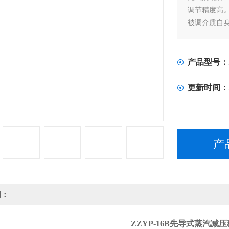
调节精度高
被调介质自
压差和流量
压力设定点
或泄漏稳压
产品型号：
更新时间：
产
明：
ZZYP-16B先导式蒸汽减