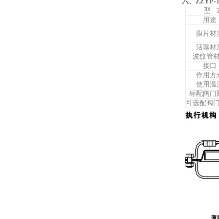
六、
ZZYP
型 
用途
膜片材
活塞材
波纹管
接口
作用方
使用温
标配阀门
可选配阀