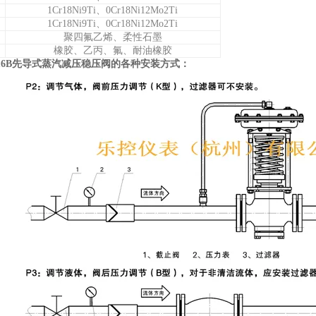
1Cr18Ni9Ti、0Cr18Ni12Mo2Ti
1Cr18Ni9Ti、0Cr18Ni12Mo2Ti
聚四氟乙烯、柔性石墨
橡胶、乙丙、氟、耐油橡胶
-16B先导式蒸汽减压稳压阀的各种安装方式：