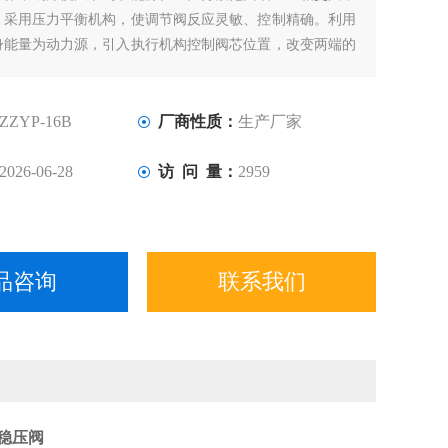
。采用压力平衡机构，使调节阀反应灵敏、控制精确。利用
身能量为动力源，引入执行机构控制阀芯位置，改变两端的
，使阀前（或阀后）压力稳定。具有动作灵敏，密封性好，
波动小等优点，广泛应用于气体、液体及蒸汽介质减压稳压
的自动控制。
ZZYP-16B
厂商性质：
生产厂家
2026-06-28
访 问 量：
2959
品咨询
联系我们
压稳压阀